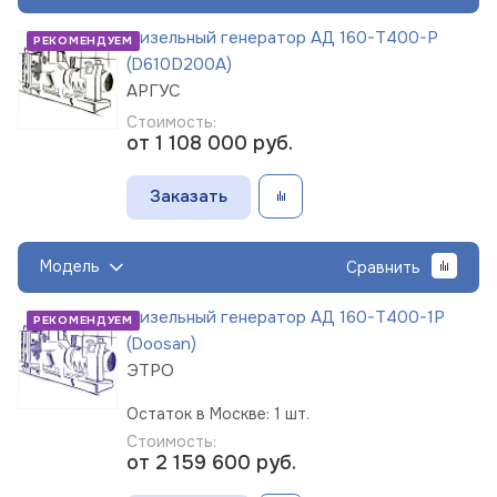
Дизельный генератор АД 160-Т400-Р
РЕКОМЕНДУЕМ
(D610D200A)
АРГУС
Стоимость:
от 1 108 000
руб.
Заказать
Модель
Сравнить
Дизельный генератор АД 160-Т400-1Р
РЕКОМЕНДУЕМ
(Doosan)
ЭТРО
Остаток в Москве: 1 шт.
Стоимость:
от 2 159 600
руб.