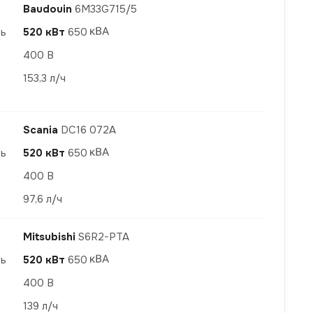
Baudouin
6M33G715/5
ть
520 кВт
650
400 В
153,3 л/ч
Scania
DC16 072A
ть
520 кВт
650
400 В
97,6 л/ч
Mitsubishi
S6R2-PTA
ть
520 кВт
650
400 В
139 л/ч