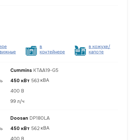
ере
в
в кожухе/
вижные
контейнере
капоте
Cummins
KTAA19-G5
ть
450 кВт
563
400 В
99 л/ч
Doosan
DP180LA
ть
450 кВт
562
400 В