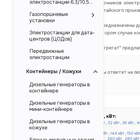
электростанции 6,3/10,5
электроснабжения в качестве источников электр
кВ
Doosan, Deutz, Mitsubishi, так и и китайского произ
Газопоршневые
установки
Представленные в каталоге ДЭС предназначены дл
Электростанции для дата-
магистральных электросетей. Во втором случае к
центров (ЦОДов)
Компания "Торговый Дом Электроагрегат" предла
Передвижные
производителя.
электростанции
Контейнеры / Кожухи
Наши специалисты ответят на л
Дизельные генераторы в
контейнере
Дизельные генераторы в
мини-контейнере
Быстрый подбор по мощности, кВт:
Дизельные генераторы в
до 100 кВт:
16 кВт
,
20 кВт
,
24 кВт
,
30 кВт
,
32 кВт
,
36 кВт
,
4
кожухе
кВт
,
80 кВт
,
90 кВт
,
100 кВт
от 120 до 500 кВт:
110 кВт
,
120 кВт
,
130 кВт
,
144 кВт
,
150 кВ
кВт
,
220 кВт
,
240 кВт
,
250 кВт
,
256 кВт
,
260 кВт
,
280 кВт
Блочно-модульные здания