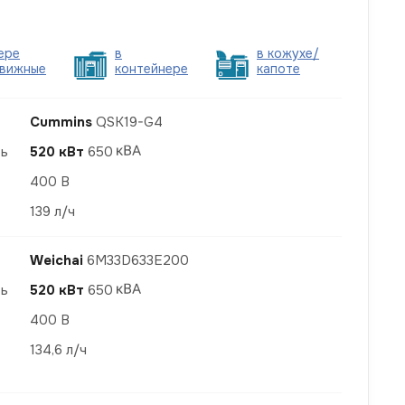
ере
в
в кожухе/
вижные
контейнере
капоте
Cummins
QSK19-G4
ть
520 кВт
650
400 В
139 л/ч
Weichai
6M33D633E200
ть
520 кВт
650
400 В
134,6 л/ч