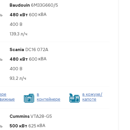
Baudouin
6M33G660/5
ть
480 кВт
600
400 В
139,3 л/ч
Scania
DC16 072A
ть
480 кВт
600
400 В
93,2 л/ч
ере
в
в кожухе/
вижные
контейнере
капоте
Cummins
VTA28-G5
ть
500 кВт
625