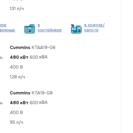
131 л/ч
ере
в
в кожухе/
вижные
контейнере
капоте
Cummins
KTAA19-G6
ть
480 кВт
600
400 В
128 л/ч
Cummins
KTA19-G8
ть
480 кВт
600
400 В
95 л/ч