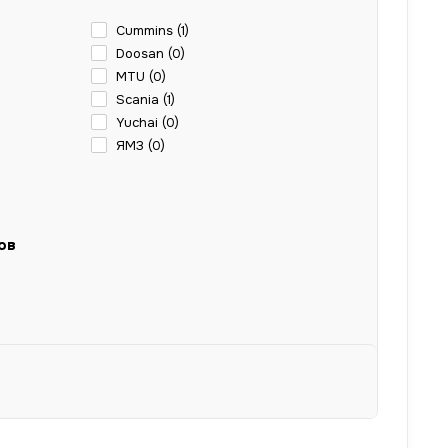
Cummins (
1
)
Doosan (
0
)
MTU (
0
)
Scania (
1
)
Yuchai (
0
)
ЯМЗ (
0
)
ов