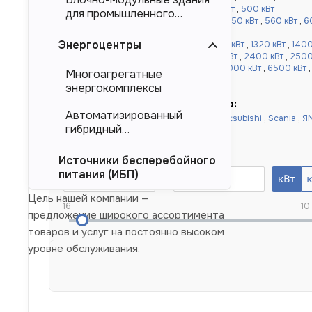
кВт
,
360 кВт
,
400 кВт
,
450 кВт
,
480 кВт
,
500 кВт
для промышленного
от 520 до 1000 кВт:
520 кВт
,
540 кВт
,
550 кВт
,
560 кВт
,
6
тяжеловесного
,
900 кВт
,
1000 кВт
оборудования (БМЗ)
Энергоцентры
более 1000 кВт:
1100 кВт
,
1120 кВт
,
1200 кВт
,
1320 кВт
,
1400
,
1640 кВт
,
1800 кВт
,
2000 кВт
,
2200 кВт
,
2400 кВт
,
2500
кВт
,
4000 кВт
,
4500 кВт
,
5000 кВт
,
6000 кВт
,
6500 кВт
Многоагрегатные
10000 кВт
энергокомплексы
Быстрый подбор по двигателю:
Автоматизированный
Doosan
,
Cummins
,
Baudouin
,
Deutz
,
Mitsubishi
,
Scania
,
Я
гибридный
Yuchai
,
Weichai
энергокомплекс (АГЭК)
Номинальная мощность, кВт
Источники бесперебойного
питания (ИБП)
Цель нашей компании —
16
10
предложение широкого ассортимента
товаров и услуг на постоянно высоком
уровне обслуживания.