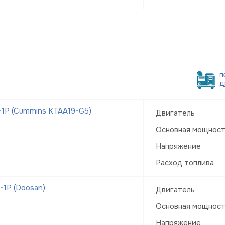
п
д
1Р (Cummins KTAA19-G5)
Двигатель
Основная мощнос
Напряжение
Расход топлива
1Р (Doosan)
Двигатель
Основная мощнос
Напряжение