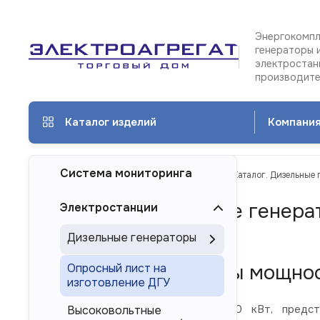
Энергокомпл
генераторы 
электростан
производит
Каталог изделий
Компани
Система мониторинга
ТД Электроагрегат
Каталог изделий
Каталог. Дизельные 
Каталог. Дизельные генера
Электростанции
Москве
Дизельные генераторы
Дизель-генераторы мощнос
Опросный лист на
изготовление ДГУ
Дизельные электростанции 520 кВт, предста
Высоковольтные