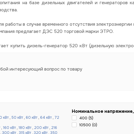
опитания на базе дизельных двигателей и генераторов к
водства.
я работы в случае временного отсутствия электроэнергии в
омпания предлагает ДЭС 520 торговой марки ЭТРО.
гает купить дизель-генератор 520 кВт (дизельную электро
юбой интересующий вопрос по товару
Номинальное напряжение,
0 кВт
,
50 кВт
,
60 кВт
,
64 кВт
,
72
400 (
5
)
10500 (
0
)
т
,
160 кВт
,
180 кВт
,
200 кВт
,
216
,
300 кВт
,
315 кВт
,
320 кВт
,
350