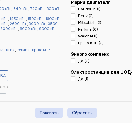
Марка двигателя
00 кВт
,
640 кВт
,
720 кВт
,
800 кВт
Baudouin (
1
)
Deuz (
0
)
 кВт
,
1450 кВт
,
1500 кВт
,
1600 кВт
Mitsubishi (
1
)
 кВт
,
2600 кВт
,
3000 кВт
,
3500
,
7000 кВт
,
8000 кВт
,
9000 кВт
,
Perkins (
0
)
Weichai (
1
)
пр-во КНР (
0
)
МЗ
,
MTU
,
Perkins
,
пр-во КНР
,
Энергокомплекс
Да (
0
)
Электростанции для ЦОД
Да (
1
)
 000
Сбросить