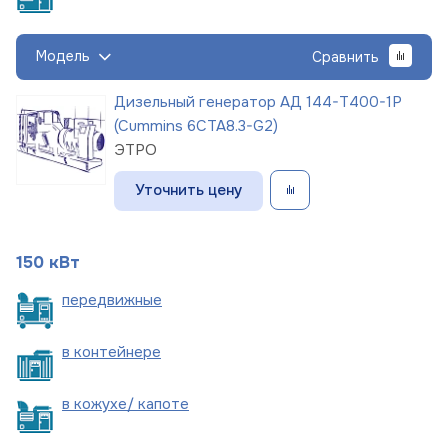
Модель
Сравнить
Дизельный генератор АД 144-Т400-1Р
(Cummins 6CTA8.3-G2)
ЭТРО
Уточнить цену
150 кВт
пере
движные
в
контейнере
в кожухе/
капоте