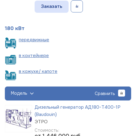
Заказать
180 кВт
пере
движные
в
контейнере
в кожухе/
капоте
Модель
Сравнить
Дизельный генератор АД180-Т400-1Р
(Baudouin)
ЭТРО
Стоимость:
от 1 446 000
руб.