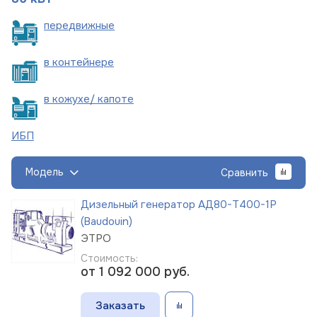
пере
движные
в
контейнере
в кожухе/
капоте
ИБП
Модель
Сравнить
Дизельный генератор АД80-Т400-1Р
(Baudouin)
ЭТРО
Стоимость:
от 1 092 000
руб.
Заказать