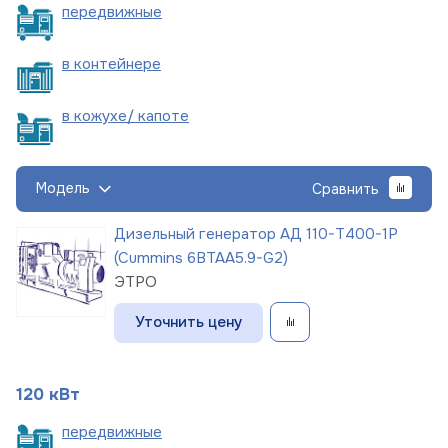
пере
движные
в
контейнере
в кожухе/
капоте
Модель
Сравнить
Дизельный генератор АД 110-Т400-1Р
(Cummins 6BTAA5.9-G2)
ЭТРО
Уточнить цену
120 кВт
пере
движные