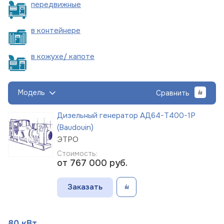
пере
движные
в
контейнере
в кожухе/
капоте
Модель
Сравнить
Дизельный генератор АД64-Т400-1Р
(Baudouin)
ЭТРО
Стоимость:
от 767 000
руб.
Заказать
80 кВт