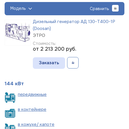
Модель
Сравнить
Дизельный генератор АД 130-Т400-1Р
(Doosan)
ЭТРО
Стоимость:
от 2 213 200
руб.
Заказать
144 кВт
пере
движные
в
контейнере
в кожухе/
капоте