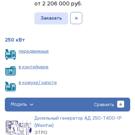
от 2 206 000
руб.
Заказать
250 кВт
пере
движные
в
контейнере
в кожухе/
капоте
Модель
Сравнить
Дизельный генератор АД 250-Т400-1Р
(Weichai)
ЭТРО