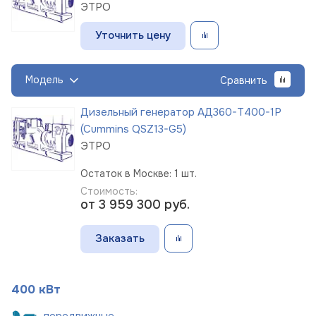
ЭТРО
Уточнить цену
Модель
Сравнить
Дизельный генератор АД360-Т400-1Р
(Cummins QSZ13-G5)
ЭТРО
Остаток в Москве: 1 шт.
Стоимость:
от 3 959 300
руб.
Заказать
400 кВт
пере
движные