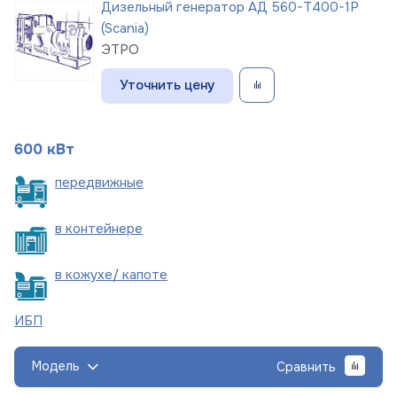
Дизельный генератор АД 560-Т400-1Р
(Scania)
ЭТРО
Уточнить цену
600 кВт
пере
движные
в
контейнере
в кожухе/
капоте
ИБП
Модель
Сравнить