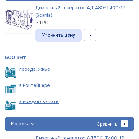
Дизельный генератор АД 480-Т400-1Р
(Scania)
ЭТРО
Уточнить цену
500 кВт
пере
движные
в
контейнере
в кожухе/
капоте
Модель
Сравнить
Дизельный генератор АД500-Т400-1Р