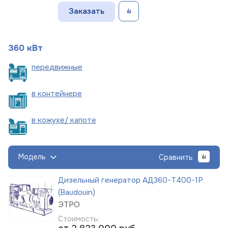
Заказать
360 кВт
пере
движные
в
контейнере
в кожухе/
капоте
Модель
Сравнить
Дизельный генератор АД360-Т400-1Р
(Baudouin)
ЭТРО
Стоимость: