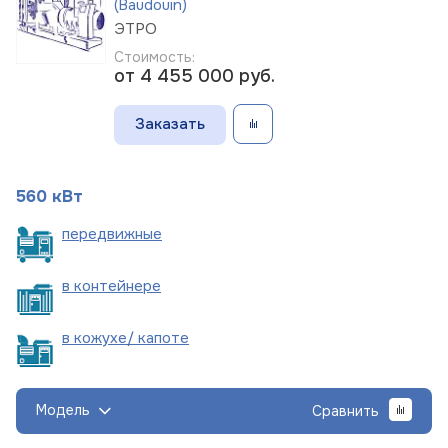
(Baudouin)
ЭТРО
Стоимость:
от 4 455 000
руб.
Заказать
560 кВт
пере
движные
в
контейнере
в кожухе/
капоте
Модель
Сравнить