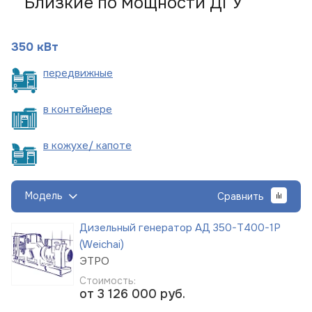
Близкие по мощности ДГУ
350 кВт
пере
движные
в
контейнере
в кожухе/
капоте
Модель
Сравнить
Дизельный генератор АД 350-Т400-1Р
(Weichai)
ЭТРО
Стоимость:
от 3 126 000
руб.