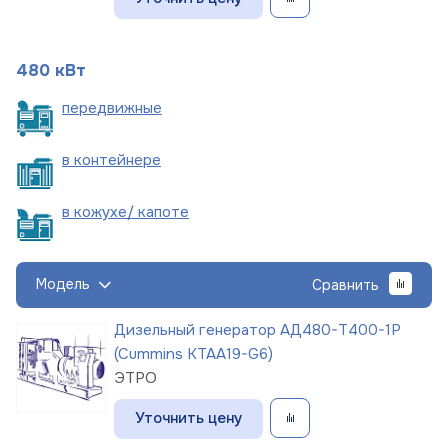
480 кВт
пере
движные
в
контейнере
в кожухе/
капоте
Модель
Сравнить
Дизельный генератор АД480-Т400-1Р
(Cummins KTAA19-G6)
ЭТРО
Уточнить цену