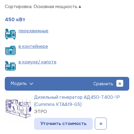
Сортировка:
Основная мощность
450 кВт
пере
движные
в
контейнере
в кожухе/
капоте
Модель
Сравнить
Дизельный генератор АД450-Т400-1Р
(Cummins KTAA19-G5)
ЭТРО
Уточнить стоимость